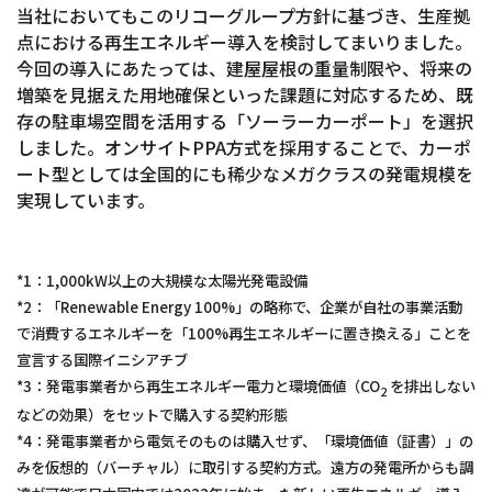
当社においてもこのリコーグループ方針に基づき、生産拠
点における再生エネルギー導入を検討してまいりました。
今回の導入にあたっては、建屋屋根の重量制限や、将来の
増築を見据えた用地確保といった課題に対応するため、既
存の駐車場空間を活用する「ソーラーカーポート」を選択
しました。オンサイトPPA方式を採用することで、カーポ
ート型としては全国的にも稀少なメガクラスの発電規模を
実現しています。
*1：1,000kW以上の大規模な太陽光発電設備
*2：「Renewable Energy 100%」の略称で、企業が自社の事業活動
で消費するエネルギーを「100%再生エネルギーに置き換える」ことを
宣言する国際イニシアチブ
*3：発電事業者から再生エネルギー電力と環境価値（CO
を排出しない
2
などの効果）をセットで購入する契約形態
*4：発電事業者から電気そのものは購入せず、「環境価値（証書）」の
みを仮想的（バーチャル）に取引する契約方式。遠方の発電所からも調