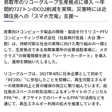
鳥取市のリコーグループ生産拠点に導入 ～年
間約727トンのCO2削減を実現。災害時には近
隣住民への「スマホ充電」支援～
産業向けコンピュータ製品の開発・製造を行うリコーPFU
コンピューティング株式会社（社長執行役員：大谷 潤一
郎）は、持続可能な社会の実現に向けた取り組みの一環と
して、生産拠点である鳥取事業所の従業員駐車場に、メガ
クラス
の発電規模を誇る「ソーラーカーポート」を導入
*1
し、運用を開始いたしました。
リコーグループは、2017年4月に日本企業として初めて
「RE100」
に参加したことを契機に、再生可能エネルギ
*2
ーの使用率向上と質の確保の両立に取り組んでいます。自
社拠点スペースの有効活用によるオンサイトのフィジカル
PPA
や、オフサイトでのバーチャルPPA
の活用などを
*3
*4
通じて、再生エネルギー利用の拡大を推進しています。